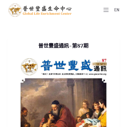
跳
EN
至
主
要
內
普世豐盛通訊-第87期
容