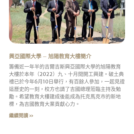
興亞國際大學 – 旭陽教育大樓簡介
籌備近一年半的吉爾吉斯興亞國際大學的旭陽教育
大樓於本年（2022）九、十月間開工興建。破土典
禮已於今年6月10日舉行，有百餘人參加，一起見證
這歷史的一刻，校方也請了吉國總理蒞臨主持及勉
勵。希望教育大樓建成後能成為托克馬克市的新地
標，為吉國教育大業貢獻心力。
繼續閱讀 »