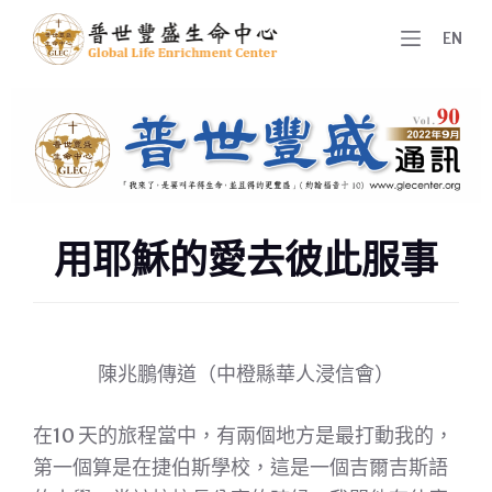
跳
EN
至
主
要
內
容
用耶穌的愛去彼此服事
陳兆鵬傳道（中橙縣華人浸信會）
在10 天的旅程當中，有兩個地方是最打動我的，
第一個算是在捷伯斯學校，這是一個吉爾吉斯語