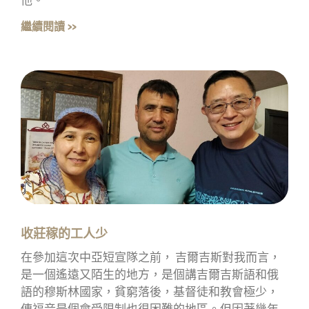
他。
繼續閱讀 »
收莊稼的工人少
在參加這次中亞短宣隊之前， 吉爾吉斯對我而言，
是一個遙遠又陌生的地方，是個講吉爾吉斯語和俄
語的穆斯林國家，貧窮落後，基督徒和教會極少，