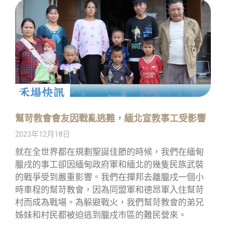
幫苛教會會友因戰亂逃難，緬北宣教事工受影響
2023年12月18日
就在全世界都在規劃聖誕佳節的時候，我們在緬甸
臘戌的事工卻因緬甸政府軍和緬北的幾隻民族武裝
的戰爭受到嚴重影響。我們在撣邦去離臘戌一個小
時車程的幫苛教會，因為同盟軍和德昂軍入住幫苛
村而成為戰場。為躲避戰火，我們幫苛教會的弟兄
姊妹和村民都被迫逃到臘戌市區的難民營來。