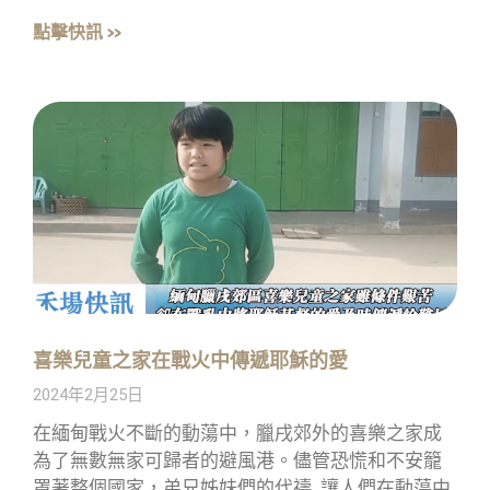
點擊快訊 »
喜樂兒童之家在戰火中傳遞耶穌的愛
2024年2月25日
在緬甸戰火不斷的動蕩中，臘戌郊外的喜樂之家成
為了無數無家可歸者的避風港。儘管恐慌和不安籠
罩著整個國家，弟兄姊妹們的代禱, 讓人們在動蕩中