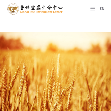
跳
EN
至
主
要
內
容