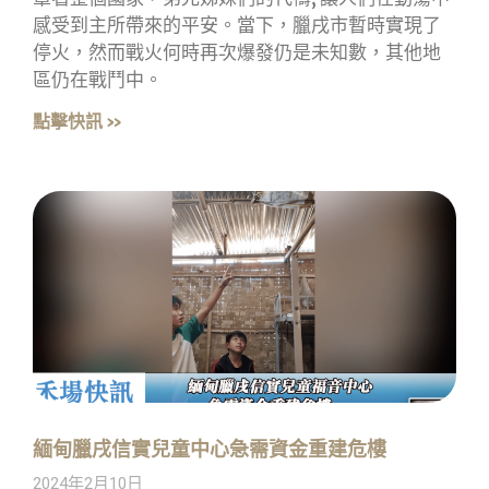
感受到主所帶來的平安。當下，臘戌市暫時實現了
停火，然而戰火何時再次爆發仍是未知數，其他地
區仍在戰鬥中。
點擊快訊 »
緬甸臘戌信實兒童中心急需資金重建危樓
2024年2月10日