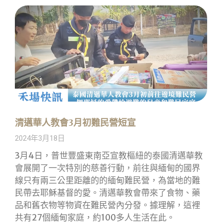
清邁華人教會3月初難民營短宣
2024年3月18日
3月4日，普世豐盛東南亞宣教樞紐的泰國清邁華教
會展開了一次特別的慈善行動，前往與緬甸的國界
線只有兩三公里距離的的緬甸難民營，為當地的難
民帶去耶穌基督的愛。清邁華教會帶來了食物、藥
品和舊衣物等物資在難民營內分發。據理解，這裡
共有27個緬甸家庭，約100多人生活在此。