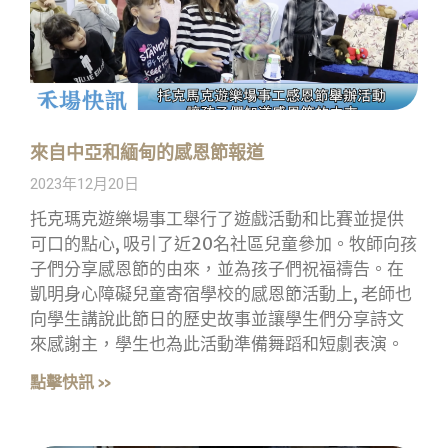
來自中亞和緬甸的感恩節報道
2023年12月20日
托克瑪克遊樂場事工舉行了遊戲活動和比賽並提供
可口的點心, 吸引了近20名社區兒童參加。牧師向孩
子們分享感恩節的由來，並為孩子們祝福禱告。在
凱明身心障礙兒童寄宿學校的感恩節活動上, 老師也
向學生講說此節日的歷史故事並讓學生們分享詩文
來感謝主，學生也為此活動準備舞蹈和短劇表演。
點擊快訊 »