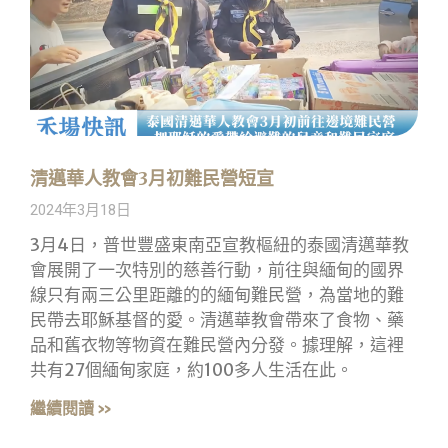
清邁華人教會3月初難民營短宣
2024年3月18日
3月4日，普世豐盛東南亞宣教樞紐的泰國清邁華教
會展開了一次特別的慈善行動，前往與緬甸的國界
線只有兩三公里距離的的緬甸難民營，為當地的難
民帶去耶穌基督的愛。清邁華教會帶來了食物、藥
品和舊衣物等物資在難民營內分發。據理解，這裡
共有27個緬甸家庭，約100多人生活在此。
繼續閱讀 »