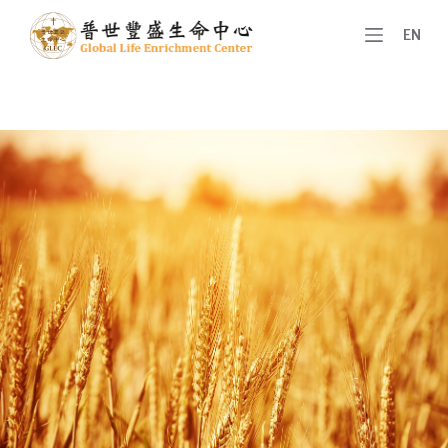
跳
EN
至
主
要
內
容