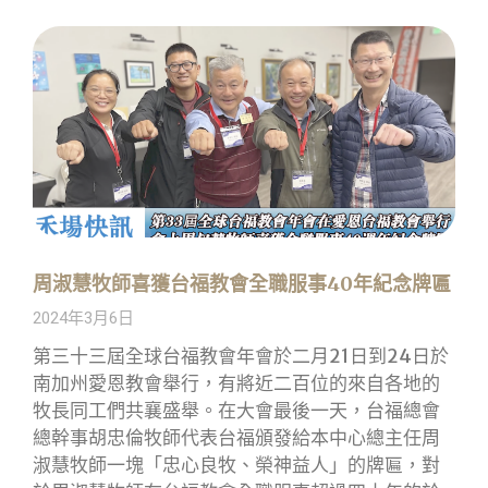
周淑慧牧師喜獲台福教會全職服事40年紀念牌匾
2024年3月6日
第三十三屆全球台福教會年會於二月21日到24日於
南加州愛恩教會舉行，有將近二百位的來自各地的
牧長同工們共襄盛舉。在大會最後一天，台福總會
總幹事胡忠倫牧師代表台福頒發給本中心總主任周
淑慧牧師一塊「忠心良牧、榮神益人」的牌匾，對