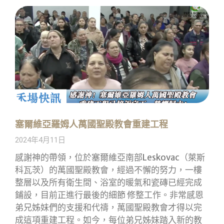
塞爾維亞羅姆人萬國聖殿教會重建工程
2024年4月11日
感謝神的帶領，位於塞爾維亞南部Leskovac（萊斯
科瓦茨）的萬國聖殿教會，經過不懈的努力，一樓
整層以及所有衛生間、浴室的暖氣和瓷磚已經完成
鋪設，目前正進行最後的細節 修整工作。非常感恩
弟兄姊妹們的支援和代禱，萬國聖殿教會才得以完
成這項重建工程。如今，每位弟兄姊妹踏入新的教