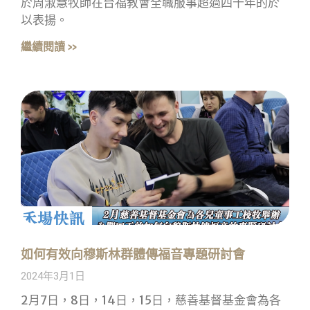
於周淑慧牧師在台福教會全職服事超過四十年的於
以表揚。
繼續閱讀 »
如何有效向穆斯林群體傳福音專題研討會
2024年3月1日
2月7日，8日，14日，15日，慈善基督基金會為各