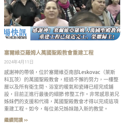
塞爾維亞羅姆人萬國聖殿教會重建工程
2024年4月11日
感謝神的帶領，位於塞爾維亞南部Leskovac（萊斯
科瓦茨）的萬國聖殿教會，經過不懈的努力，一樓整
層以及所有衛生間、浴室的暖氣和瓷磚已經完成鋪
設，目前正進行最後的細節 修整工作。非常感恩弟兄
姊妹們的支援和代禱，萬國聖殿教會才得以完成這項
重建工程。如今，每位弟兄姊妹踏入新的教堂。
繼續閱讀 »