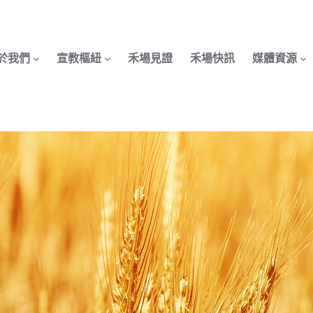
於我們
宣教樞紐
禾場見證
禾場快訊
媒體資源