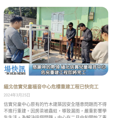
緬北信實兒童福音中心危樓重建工程已快完工
2024年3月25日
信實兒童中心原有的竹木建築因安全隱患問題而不得
不進行重建。因房梁被蟲蛀，導致漏雨，嚴重影響學
生生活。為解決這個問題，中心在二月中旬開始了重