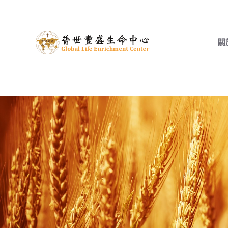
跳
至
主
關
要
內
容