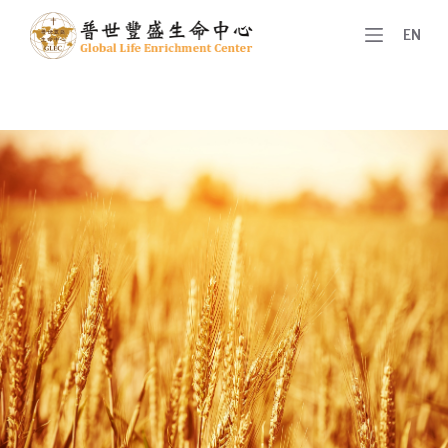
跳
EN
至
主
要
內
容