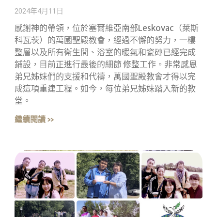
2024年4月11日
感謝神的帶領，位於塞爾維亞南部Leskovac（萊斯
科瓦茨）的萬國聖殿教會，經過不懈的努力，一樓
整層以及所有衛生間、浴室的暖氣和瓷磚已經完成
鋪設，目前正進行最後的細節 修整工作。非常感恩
弟兄姊妹們的支援和代禱，萬國聖殿教會才得以完
成這項重建工程。如今，每位弟兄姊妹踏入新的教
堂。
繼續閱讀 »