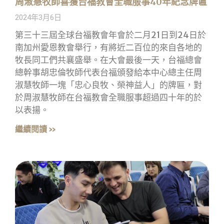
周淑慧牧師喜獲台福教會全職服事40年紀念牌匾
2024年3月6日
第三十三屆全球台福教會年會於二月21日到24日於
南加州愛恩教會舉行，有將近二百位的來自各地的
牧長同工們共襄盛舉。在大會最後一天，台福總會
總幹事胡忠倫牧師代表台福頒發給本中心總主任周
淑慧牧師一塊「忠心良牧、榮神益人」的牌匾，對
於周淑慧牧師在台福教會全職服事超過四十年的於
以表揚。
繼續閱讀 »