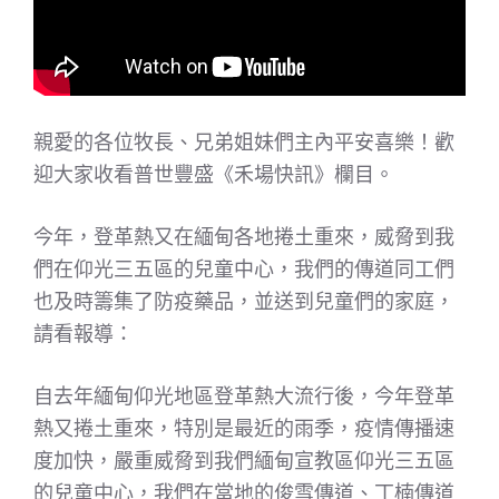
親愛的各位牧長、兄弟姐妹們主內平安喜樂！歡
迎大家收看普世豐盛《禾場快訊》欄目。
今年，登革熱又在緬甸各地捲土重來，威脅到我
們在仰光三五區的兒童中心，我們的傳道同工們
也及時籌集了防疫藥品，並送到兒童們的家庭，
請看報導：
自去年緬甸仰光地區登革熱大流行後，今年登革
熱又捲土重來，特別是最近的雨季，疫情傳播速
度加快，嚴重威脅到我們緬甸宣教區仰光三五區
的兒童中心，我們在當地的俊雪傳道、丁楠傳道