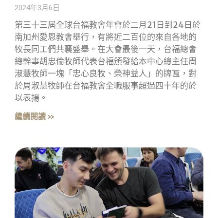
2024年3月6日
第三十三屆全球台福教會年會於二月21日到24日於
南加州愛恩教會舉行，有將近二百位的來自各地的
牧長同工們共襄盛舉。在大會最後一天，台福總會
總幹事胡忠倫牧師代表台福頒發給本中心總主任周
淑慧牧師一塊「忠心良牧、榮神益人」的牌匾，對
於周淑慧牧師在台福教會全職服事超過四十年的於
以表揚。
繼續閱讀 »