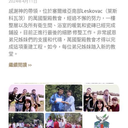
2024年4月11日
感謝神的帶領，位於塞爾維亞南部Leskovac（萊斯
科瓦茨）的萬國聖殿教會，經過不懈的努力，一樓
整層以及所有衛生間、浴室的暖氣和瓷磚已經完成
鋪設，目前正進行最後的細節 修整工作。非常感恩
弟兄姊妹們的支援和代禱，萬國聖殿教會才得以完
成這項重建工程。如今，每位弟兄姊妹踏入新的教
堂。
繼續閱讀 »