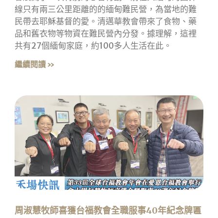
線只有兩三公里距離的的緬甸難民營，為當地的難
民帶去耶穌基督的愛。清邁華教會帶來了食物、藥
品和舊衣物等物資在難民營內分發。據理解，這裡
共有27個緬甸家庭，約100多人生活在此。
繼續閱讀 »
周淑慧牧師喜獲台福教會全職服事40年紀念牌匾