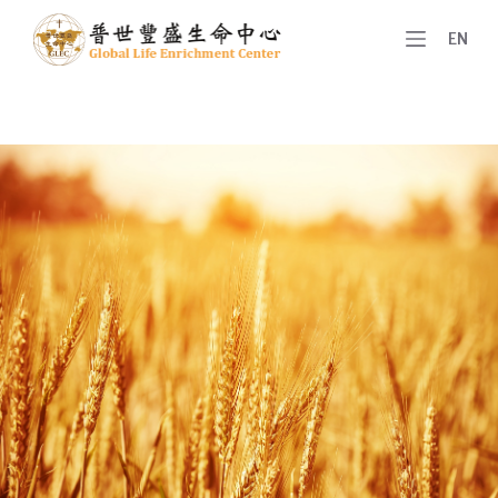
跳
EN
至
主
要
內
容