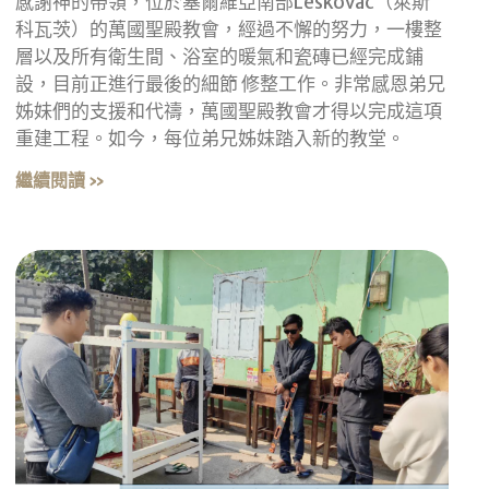
感謝神的帶領，位於塞爾維亞南部Leskovac（萊斯
科瓦茨）的萬國聖殿教會，經過不懈的努力，一樓整
層以及所有衛生間、浴室的暖氣和瓷磚已經完成鋪
設，目前正進行最後的細節 修整工作。非常感恩弟兄
姊妹們的支援和代禱，萬國聖殿教會才得以完成這項
重建工程。如今，每位弟兄姊妹踏入新的教堂。
繼續閱讀 »