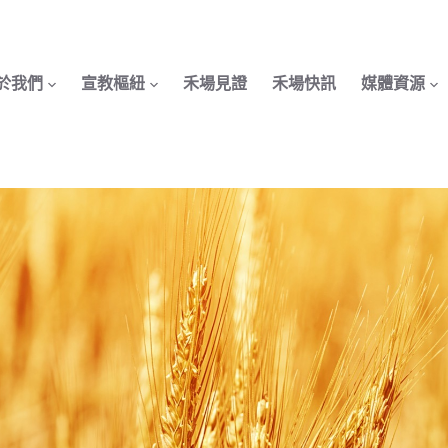
於我們
宣教樞紐
禾場見證
禾場快訊
媒體資源