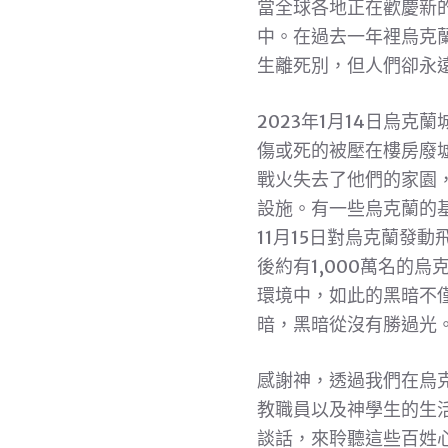
當全球各地正在歡慶新
中。在過去一年裡烏克
生離死別，但人們卻永
2023年1月14日烏
傷或死的被壓在樓房廢
戰火失去了他們的家園
設施。有一些烏克蘭的
11月15日對烏克蘭發
後約有1,000萬名的
環境中，如此的黑暗不
暗，黑暗從沒有勝過光
感謝神，透過我們在烏
教職員以及神學生的生
談話，來聆聽這些百姓