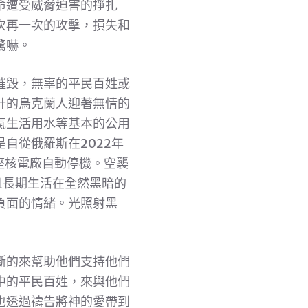
命遭受威脅迫害的掙扎
次再一次的攻擊，損失和
驚嚇。
被摧毀，無辜的平民百姓或
計的烏克蘭人迎著無情的
氣生活用水等基本的公用
自從俄羅斯在2022年
座核電廠自動停機。空襲
且長期生活在全然黑暗的
負面的情緒。光照射黑
斷的來幫助他們支持他們
中的平民百姓，來與他們
也透過禱告將神的愛帶到