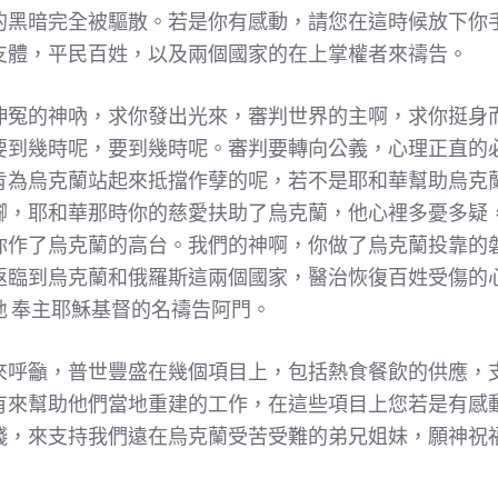
的黑暗完全被驅散。若是你有感動，請您在這時候放下你
支體，平民百姓，以及兩個國家的在上掌權者來禱告。
伸冤的神吶，求你發出光來，審判世界的主啊，求你挺身
要到幾時呢，要到幾時呢。審判要轉向公義，心理正直的
肯為烏克蘭站起來抵擋作孽的呢，若不是耶和華幫助烏克
腳，耶和華那時你的慈愛扶助了烏克蘭，他心裡多憂多疑
你作了烏克蘭的高台。我們的神啊，你做了烏克蘭投靠的
返臨到烏克蘭和俄羅斯這兩個國家，醫治恢復百姓受傷的
地 奉主耶穌基督的名禱告阿門。
來呼籲，普世豐盛在幾個項目上，包括熱食餐飲的供應，
有來幫助他們當地重建的工作，在這些項目上您若是有感
錢，來支持我們遠在烏克蘭受苦受難的弟兄姐妹，願神祝