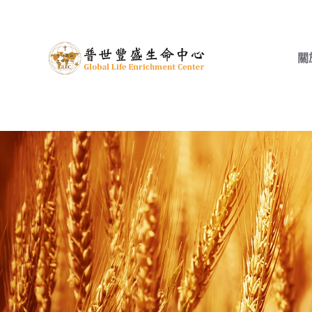
跳
至
主
關
要
內
容