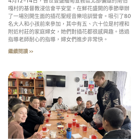
4月12-14日，普世豐盛緬甸宣教區北部偏遠的南怕
嘎村的基督教浸信會平安堂，在鮮花盛開的季節舉辦
了一場別開生面的插花聖經音樂培訓營會。吸引了80
名大人和小孩前來參加，其中有五、六十位是村裡和
附近村莊的家庭婦女，她們對插花都很感興趣。透過
指導老師耐心的指導，婦女們進步非常快。
繼續閱讀 »