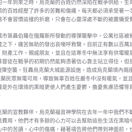
的一年到來之時，烏克蘭的百姓仍然深陷在戰爭供給，生
蘭的百姓經歷了許多的苦難和傷痛，每天都必須承受著一
遠不會習慣這樣的折磨，只會在心靈深處不斷的被震懾受
克蘭城市第聶伯羅在俄羅斯所發動的導彈襲擊中，公寓社區
墟之下，痛苦無助的發出哀嚎呼救聲。目前正有數以百萬
，財產工作，親戚朋友，並且在這寒冬中無法享有供電暖
基督徒在戰爭的初期仍然能夠憑著信心靠主站立得住，但是
動飛彈空襲，狂轟烏克蘭大城能源設施，造成烏克蘭境內兩
烏克蘭民眾無電可用，導致無辜百姓在嚴冬中沒有暖氣，並
僅是外在環境的黑暗更使人們產生憂鬱，擔憂焦慮恐懼等
。
克蘭的宣教夥伴，烏克蘭福音神學院在去年一年中我們不
活費用，他們才有多餘的心力可以去幫助這些生活在黑暗
心中的苦讀，心中的傷痛，藉著禱告將他們帶到神面前，