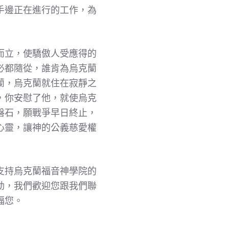
手邊正在進行的工作，為
而立，使驕傲人受應得的
必都隨從，誰肯為烏克蘭
蘭，烏克蘭就住在寂靜之
，你安慰了他，就使烏克
磐石，願戰爭早日終止，
心靈，讓神的公義慈愛權
支持烏克蘭福音神學院的
動，我們歡迎您跟我們聯
福您。