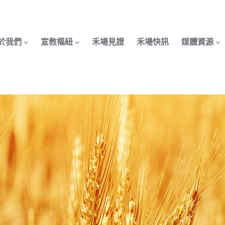
於我們
宣教樞紐
禾場見證
禾場快訊
媒體資源