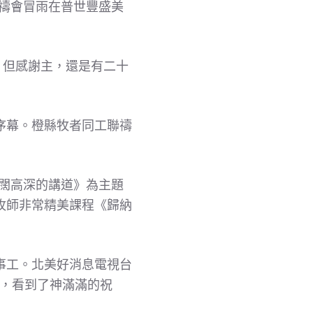
聯禱會冒雨在普世豐盛美
，但感謝主，還是有二十
序幕。橙縣牧者同工聯禱
闊高深的講道》為主題
牧師非常精美課程《歸納
事工。北美好消息電視台
會，看到了神滿滿的祝