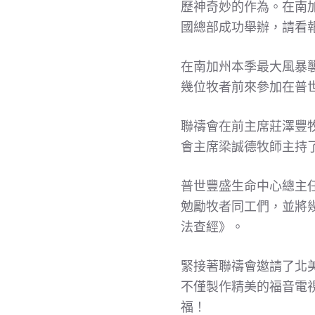
歷神奇妙的作為。在南加
國總部成功舉辦，請看
在南加州本季最大風暴襲
幾位牧者前來參加在普
聯禱會在前主席莊澤豐
會主席梁誠德牧師主持
普世豐盛生命中心總主
勉勵牧者同工們，並將
法查經》。
緊接著聯禱會邀請了北
不僅製作精美的福音電視
福！