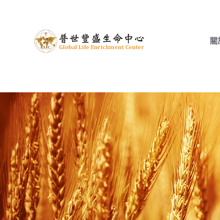
跳
至
主
關
要
內
容