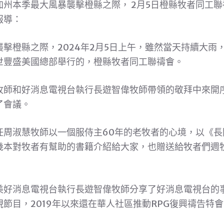
州本季最大風暴襲擊橙縣之際， 2月5日橙縣牧者同工
報導：
擊橙縣之際，2024年2月5日上午，雖然當天持續大雨
世豐盛美國總部舉行的，橙縣牧者同工聯禱會。
牧師和好消息電視台執行長遊智偉牧師帶領的敬拜中來開
了會議。
任周淑慧牧師以一個服侍主60年的老牧者的心境，以《長
幾本對牧者有幫助的書籍介紹給大家，也贈送給牧者們週
美好消息電視台執行長遊智偉牧師分享了好消息電視台的
節目，2019年以來還在華人社區推動RPG復興禱告特