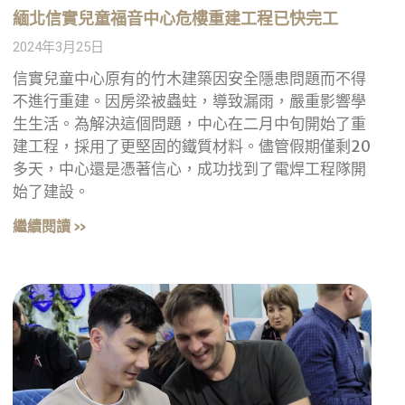
緬北信實兒童福音中心危樓重建工程已快完工
2024年3月25日
信實兒童中心原有的竹木建築因安全隱患問題而不得
不進行重建。因房梁被蟲蛀，導致漏雨，嚴重影響學
生生活。為解決這個問題，中心在二月中旬開始了重
建工程，採用了更堅固的鐵質材料。儘管假期僅剩20
多天，中心還是憑著信心，成功找到了電焊工程隊開
始了建設。
繼續閱讀 »