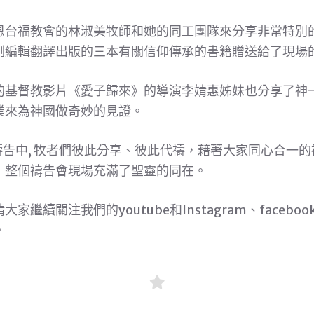
恩台福教會的林淑美牧師和她的同工團隊來分享非常特別
剛編輯翻譯出版的三本有關信仰傳承的書籍贈送給了現場
的基督教影片《愛子歸來》的導演李婧惠姊妹也分享了神
業來為神國做奇妙的見證。
告中, 牧者們彼此分享、彼此代禱，藉著大家同心合一
，整個禱告會現場充滿了聖靈的同在。
繼續關注我們的youtube和Instagram、faceb
。