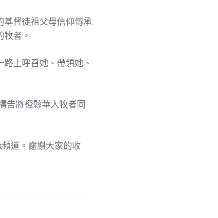
的基督徒祖父母信仰傳承
的牧者。
一路上呼召她、帶領她、
的禱告將橙縣華人牧者同
ook頻道。謝謝大家的收