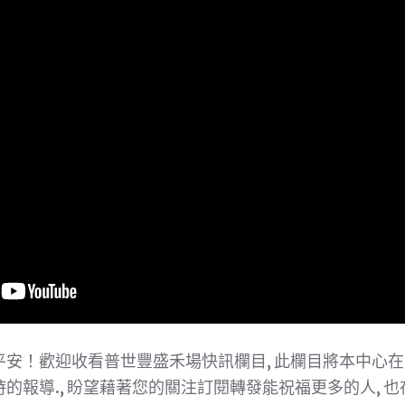
平安！歡迎收看普世豐盛禾場快訊欄目, 此欄目將本中心
的報導., 盼望藉著您的關注訂閱轉發能祝福更多的人, 