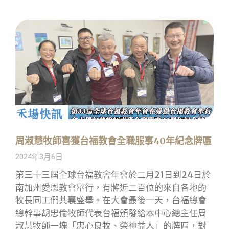
周淑慧牧師喜獲台福教會全職服事40年紀念牌匾
2024年3月6日
第三十三屆全球台福教會年會於二月21日到24日於
南加州愛恩教會舉行，有將近二百位的來自各地的
牧長同工們共襄盛舉。在大會最後一天，台福總會
總幹事胡忠倫牧師代表台福頒發給本中心總主任周
淑慧牧師一塊「忠心良牧、榮神益人」的牌匾，對