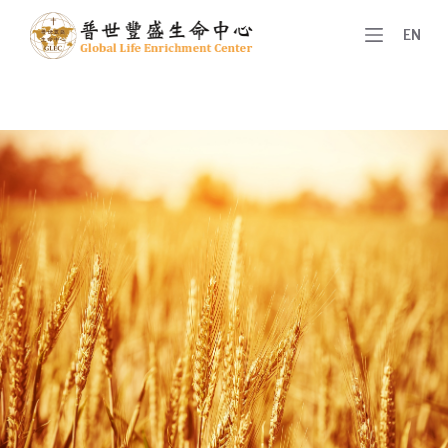
跳
EN
至
主
要
內
容