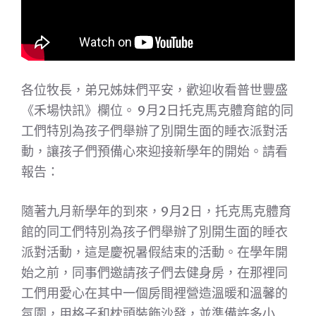
各位牧長，弟兄姊妹們平安，歡迎收看普世豐盛
《禾場快訊》欄位。 9月2日托克馬克體育館的同
工們特別為孩子們舉辦了別開生面的睡衣派對活
動，讓孩子們預備心來迎接新學年的開始。請看
報告：
隨著九月新學年的到來，9月2日，托克馬克體育
館的同工們特別為孩子們舉辦了別開生面的睡衣
派對活動，這是慶祝暑假結束的活動。在學年開
始之前，同事們邀請孩子們去健身房，在那裡同
工們用愛心在其中一個房間裡營造溫暖和溫馨的
氛圍，用格子和枕頭裝飾沙發，並準備許多小