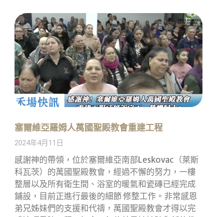
塞爾維亞羅姆人萬國聖殿教會重建工程
2024年4月11日
感謝神的帶領，位於塞爾維亞南部Leskovac（萊斯
科瓦茨）的萬國聖殿教會，經過不懈的努力，一樓
整層以及所有衛生間、浴室的暖氣和瓷磚已經完成
鋪設，目前正進行最後的細節 修整工作。非常感恩
弟兄姊妹們的支援和代禱，萬國聖殿教會才得以完