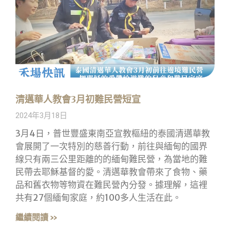
清邁華人教會3月初難民營短宣
2024年3月18日
3月4日，普世豐盛東南亞宣教樞紐的泰國清邁華教
會展開了一次特別的慈善行動，前往與緬甸的國界
線只有兩三公里距離的的緬甸難民營，為當地的難
民帶去耶穌基督的愛。清邁華教會帶來了食物、藥
品和舊衣物等物資在難民營內分發。據理解，這裡
共有27個緬甸家庭，約100多人生活在此。
繼續閱讀 »