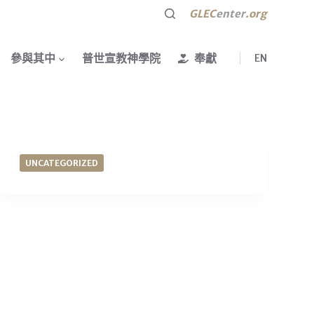
GLEC
enter
.org
參與其中
普世宣教神學院
奉獻
EN
UNCATEGORIZED