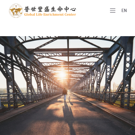
跳
EN
至
主
要
內
容