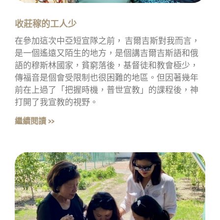
收莊稼的工人少
在參加這次中亞短宣隊之前， 吉爾吉斯對我而言，
是一個遙遠又陌生的地方，是個講吉爾吉斯語和俄
語的穆斯林國家，貧窮落後，基督徒和教會極少，
傳福音是個會受限制也很困難的地區。但因著幾年
前在上過了「把握時機，普世宣教」的課程後，神
打開了我宣教的視野。
繼續閱讀 »