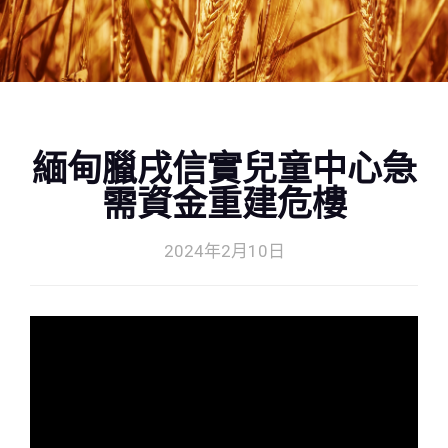
緬甸臘戌信實兒童中心急
需資金重建危樓
2024年2月10日