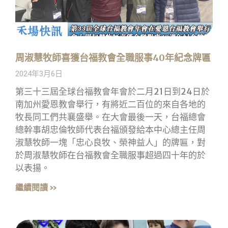
周淑慧牧師喜獲台福教會全職服事40年紀念牌匾
2024年3月6日
第三十三屆全球台福教會年會於二月21日到24日於
南加州愛恩教會舉行，有將近二百位的來自各地的
牧長同工們共襄盛舉。在大會最後一天，台福總會
總幹事胡忠倫牧師代表台福頒發給本中心總主任周
淑慧牧師一塊「忠心良牧、榮神益人」的牌匾，對
於周淑慧牧師在台福教會全職服事超過四十年的於
以表揚。
繼續閱讀 »