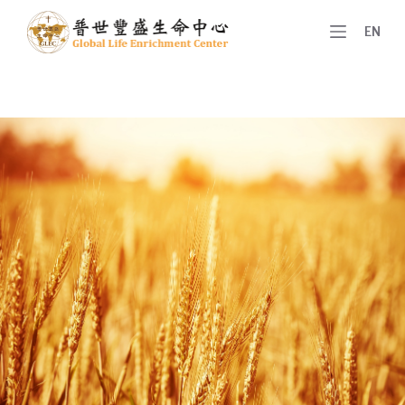
跳
EN
至
主
要
內
容