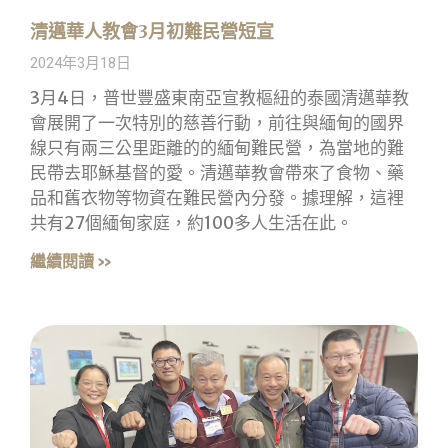
清邁華人教會3月初難民營短宣
2024年3月18日
3月4日，普世豐盛東南亞宣教樞紐的泰國清邁華教
會展開了一次特別的慈善行動，前往與緬甸的國界
線只有兩三公里距離的的緬甸難民營，為當地的難
民帶去耶穌基督的愛。清邁華教會帶來了食物、藥
品和舊衣物等物資在難民營內分發。據理解，這裡
共有27個緬甸家庭，約100多人生活在此。
繼續閱讀 »