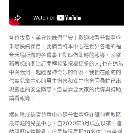
各位牧長、弟兄姊妹們平安！歡迎收看普世豐盛
禾場快訊欄目，此欄目將本中心在世界各地的福
音禾場所做的各種事工動態做即時的報導，盼望
藉著您的關注訂閱轉發能祝福更多的人, 也在這當
中與我們一起經歷神奇妙的作為。我們在緬甸的
信實兒童中心的男生宿舍和女生宿舍因蟲蛀已出
現嚴重的安全隱患，急需需要大家的代導與幫助,
請看報導：
緬甸臘戌信實兒童中心是普世豐盛在緬甸宣教區
最年輕的兒童中心，自2020年3月成立以來，雖
然經歷疫情戰亂，但是神還是把30多位兒童帶到