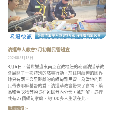
清邁華人教會3月初難民營短宣
2024年3月18日
3月4日，普世豐盛東南亞宣教樞紐的泰國清邁華教
會展開了一次特別的慈善行動，前往與緬甸的國界
線只有兩三公里距離的的緬甸難民營，為當地的難
民帶去耶穌基督的愛。清邁華教會帶來了食物、藥
品和舊衣物等物資在難民營內分發。據理解，這裡
共有27個緬甸家庭，約100多人生活在此。
繼續閱讀 »