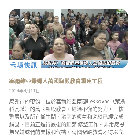
塞爾維亞羅姆人萬國聖殿教會重建工程
2024年4月11日
感謝神的帶領，位於塞爾維亞南部Leskovac（萊斯
科瓦茨）的萬國聖殿教會，經過不懈的努力，一樓
整層以及所有衛生間、浴室的暖氣和瓷磚已經完成
鋪設，目前正進行最後的細節 修整工作。非常感恩
弟兄姊妹們的支援和代禱，萬國聖殿教會才得以完