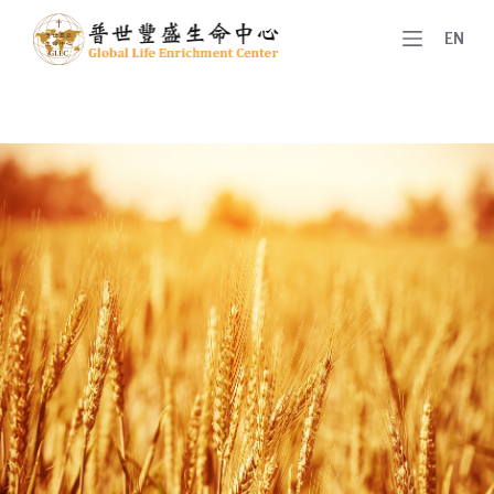
跳
EN
至
主
要
內
容