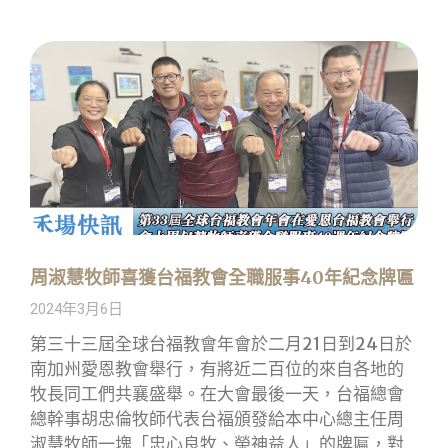
周淑慧牧師喜獲台福教會全職服事40年紀念牌匾
2024年3月6日
第三十三屆全球台福教會年會於二月21日到24日於
南加州愛恩教會舉行，有將近二百位的來自各地的
牧長同工們共襄盛舉。在大會最後一天，台福總會
總幹事胡忠倫牧師代表台福頒發給本中心總主任周
淑慧牧師一塊「忠心良牧、榮神益人」的牌匾，對