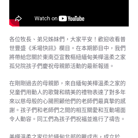
各位牧長、弟兄姊妹們，大家平安！歡迎收看普
世豐盛《禾場快訊》欄目。在本期節目中，我們
將帶給您關於東南亞宣教樞紐緬甸美樺溫柔之家
孤兒院孩子們慶祝母親節活動的最新報道。
在剛剛過去的母親節，來自緬甸美樺溫柔之家的
兒童們用動人的歌聲和精美的禮物表達了對多年
來以慈母般的心腸照顧他們的老師們最真摯的感
謝。孩子們和老師們之間的相互關愛和互動場面
令人動容。同工們為孩子們祝福並進行了禱告。
美樺溫柔之家位於緬甸北部的臘戌市，成立於