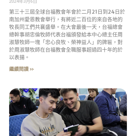
2024年3月6日
第三十三屆全球台福教會年會於二月21日到24日於
南加州愛恩教會舉行，有將近二百位的來自各地的
牧長同工們共襄盛舉。在大會最後一天，台福總會
總幹事胡忠倫牧師代表台福頒發給本中心總主任周
淑慧牧師一塊「忠心良牧、榮神益人」的牌匾，對
於周淑慧牧師在台福教會全職服事超過四十年的於
以表揚。
繼續閱讀 »