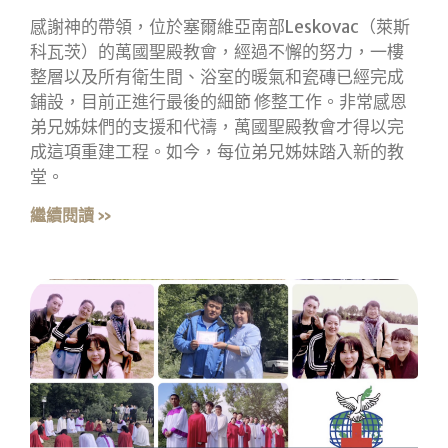
感謝神的帶領，位於塞爾維亞南部Leskovac（萊斯
科瓦茨）的萬國聖殿教會，經過不懈的努力，一樓
整層以及所有衛生間、浴室的暖氣和瓷磚已經完成
鋪設，目前正進行最後的細節 修整工作。非常感恩
弟兄姊妹們的支援和代禱，萬國聖殿教會才得以完
成這項重建工程。如今，每位弟兄姊妹踏入新的教
堂。
繼續閱讀 »