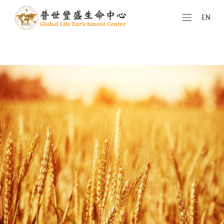
跳
EN
至
主
要
內
容