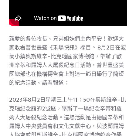
親愛的各位牧長、兄弟姐妹們主內平安！歡迎大
家收看普世豐盛《禾場快訊》欄目。 8月2日在波
蘭小鎮奧斯維辛-比克瑙國家博物館，舉辦了歐
洲辛蒂和羅姆人大屠殺紀念日活動，普世豐盛美
國總部也在機構禱告會上對這一節日舉行了簡短
的紀念活動。請看報道：
2023年8月2日星期三上午11：50在奧斯維辛-比
克瑙紀念館的2號區，舉辦了一場紀念辛蒂和羅
姆人大屠殺紀念活動。這場活動是由德國辛蒂和
羅姆人中央委員會和文化文獻中心，與波蘭羅姆
人協會並與奧斯維辛-比克瑙國家博物館合作舉