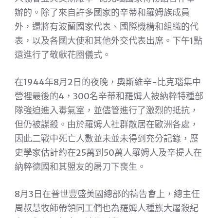
辦的。除了來自許多國家的辛蒂和羅姆族成員
外，還將有波蘭國家代表、國際機構和組織的代
表，以及各國大使和其他外交代表出席。下午1點
還進行了敬獻花圈儀式。
在1944年8月2日的夜晚，奧斯維辛-比克瑙集中
營裡最後的4，300名辛蒂和羅姆人被納粹特種部
隊強迫進入毒氣室，並儘管進行了激烈的抵抗，
但仍被謀殺。由於羅姆人社群散居在歐洲各處，
因此二戰中死亡人數並未並未得到充分記錄，歷
史學家估計約在25萬到50萬人羅姆人及辛提人在
納粹德國和其盟友的屠刀下喪生。
8月3日在普世豐盛美國總部的禱告會上，總主任
周叔慧牧師帶領同工們也為羅姆人種族大屠殺紀