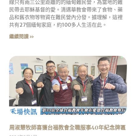
線只有兩三公里距離的的緬甸難民營，為當地的難
民帶去耶穌基督的愛。清邁華教會帶來了食物、藥
品和舊衣物等物資在難民營內分發。據理解，這裡
共有27個緬甸家庭，約100多人生活在此。
繼續閱讀 »
周淑慧牧師喜獲台福教會全職服事40年紀念牌匾