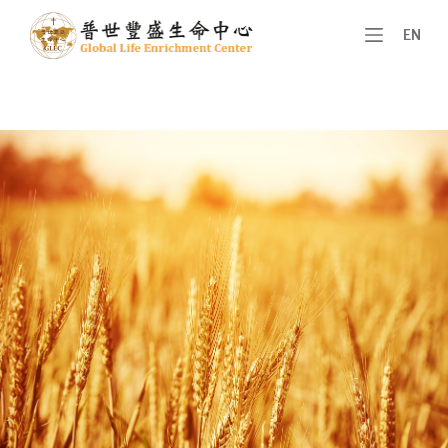
跳
EN
至
主
要
內
容