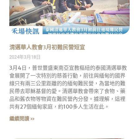
清邁華人教會3月初難民營短宣
2024年3月18日
3月4日，普世豐盛東南亞宣教樞紐的泰國清邁華教
會展開了一次特別的慈善行動，前往與緬甸的國界
線只有兩三公里距離的的緬甸難民營，為當地的難
民帶去耶穌基督的愛。清邁華教會帶來了食物、藥
品和舊衣物等物資在難民營內分發。據理解，這裡
共有27個緬甸家庭，約100多人生活在此。
繼續閱讀 »