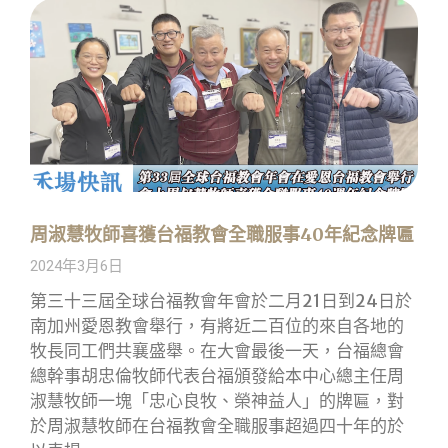
周淑慧牧師喜獲台福教會全職服事40年紀念牌匾
2024年3月6日
第三十三屆全球台福教會年會於二月21日到24日於
南加州愛恩教會舉行，有將近二百位的來自各地的
牧長同工們共襄盛舉。在大會最後一天，台福總會
總幹事胡忠倫牧師代表台福頒發給本中心總主任周
淑慧牧師一塊「忠心良牧、榮神益人」的牌匾，對
於周淑慧牧師在台福教會全職服事超過四十年的於