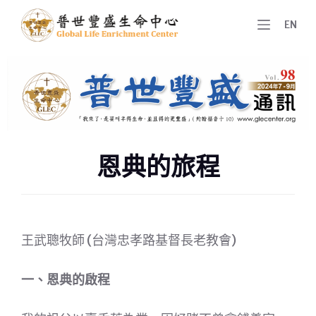
跳
EN
至
主
要
內
容
恩典的旅程
王武聰牧師 (台灣忠孝路基督長老教會)
一、恩典的啟程