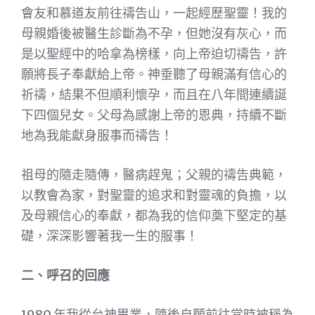
會友和慕道友前往禱告山，一起經歷聖靈！我的
母親婚後被醫生診斷為不孕，但她沒有灰心，而
是以聖經中的哈拿為榜樣，向上帝迫切禱告，許
願將長子奉獻給上帝。神垂聽了母親滿有信心的
祈禱，結果不但順利懷孕，而且在八年間連續誕
下四個兒女。父母為感謝上帝的恩典，持續不斷
地為我能獻身服事而禱告！
祖母的隨走隨傳，醫病趕鬼；父親的禱告典範，
以教會為家，對聖靈的追求和對靈魂的負擔，以
及母親信心的奉獻，都為我的信仰奠下堅定的基
礎，深深影響著我一生的服事！
二、呼召的回應
1980 年我從台神畢業，隨後自願前往當時被稱為