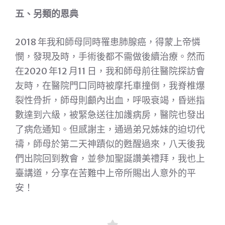
五、另類的恩典
2018 年我和師母同時罹患肺腺癌，得蒙上帝憐
憫，發現及時，手術後都不需做後續治療。然而
在2020 年12 月11 日，我和師母前往醫院探訪會
友時，在醫院門口同時被摩托車撞倒，我脊椎爆
裂性骨折，師母則顱內出血，呼吸衰竭，昏迷指
數達到六級，被緊急送往加護病房，醫院也發出
了病危通知。但感謝主，通過弟兄姊妹的迫切代
禱，師母於第二天神蹟似的甦醒過來，八天後我
們出院回到教會，並參加聖誕讚美禮拜，我也上
臺講道，分享在苦難中上帝所賜出人意外的平
安！