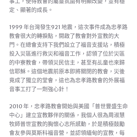
事工，使得教會的屬靈氛圍有明顯改變，並有穩
定、顯著的成長。
1999 年台灣發生921 地震，這次事件成為忠孝路
教會很大的轉捩點，開啟了教會對外宣教的大
門。在總會支持下我們設立了福音支援站，積極
投入災區進行救災和福音工作，認領了位於災區
的中寮教會，帶領災民信主，甚至有乩童也來歸
信耶穌。這個地震前原本即將關閉的教會，災後
竟成了獨立的堂會，這也為忠孝路教會的外展福
音事工打了一劑強心針！
2010 年，忠孝路教會開始與美國「普世豐盛生命
中心」建立宣教夥伴的關係，我個人很為周淑慧
牧師普世宣教的胸懷心志所感動，於是積極鼓勵
會友參與莫斯科福音營，並認領緬甸的宣教，每