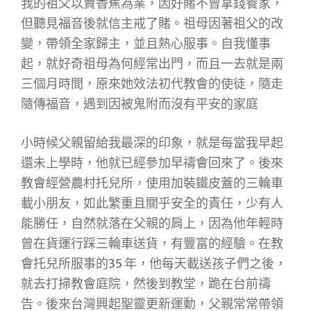
我的祖父以賣香蕉為業，因好賭不曾拿錢養家，
但聽見福音後就信主戒了賭。祖母因著祖父的改
變，帶領全家歸主，並且熱心服事。自我懂事
起，就好奇祖母為何經常出門，而且一去就是兩
三個月時間，原來她效法初代教會的使徒，隨走
隨傳福音，遇到因被鬼附而沒有平安的家庭
小時候父親留給我最深的印象，就是每當我早起
還未上學時，他就已經參加早禱會回來了。後來
教會經營農村托兒所，使用加裝鐵皮蓋的三輪車
載小朋友，如此繁重且關乎安全的責任，少有人
能勝任，自然就落在父親的肩上，因為他年輕時
曾在貨運行踩三輪車送貨，有豐富的經驗。在教
會托兒所服事的35 年，他每天載送孩子們之後，
就去打掃教會庭院，然後到教堂，跪在台前禱
告。後來台灣興起聖靈更新運動，父親常常帶領