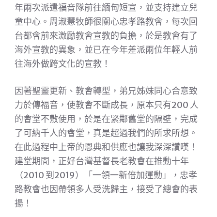
年兩次派遣福音隊前往緬甸短宣，並支持建立兒
童中心。周淑慧牧師很關心忠孝路教會，每次回
台都會前來激勵教會宣教的負擔，於是教會有了
海外宣教的異象，並已在今年差派兩位年輕人前
往海外做跨文化的宣教！
因著聖靈更新、教會轉型，弟兄姊妹同心合意致
力於傳福音，使教會不斷成長，原本只有200 人
的會堂不敷使用，於是在緊鄰舊堂的隔壁，完成
了可納千人的會堂，真是超過我們的所求所想。
在此過程中上帝的恩典和供應也讓我深深讚嘆！
建堂期間，正好台灣基督長老教會在推動十年
（2010 到2019）「一領一新倍加運動」，忠孝
路教會也因帶領多人受洗歸主，接受了總會的表
揚！