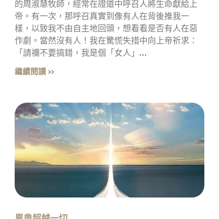
的周淑慧牧師，經常在證道中呼召人將生命獻給上
帝。有一次，那呼召真實到像有人在背後推我一
樣，以致我不由自主地回頭，想看看是否有人在惡
作劇。當然沒有人！我在驚慌失措中向上帝祈求：
「請禰不要搞錯，我是個「女人」…
繼續閱讀 »
恩典超越一切