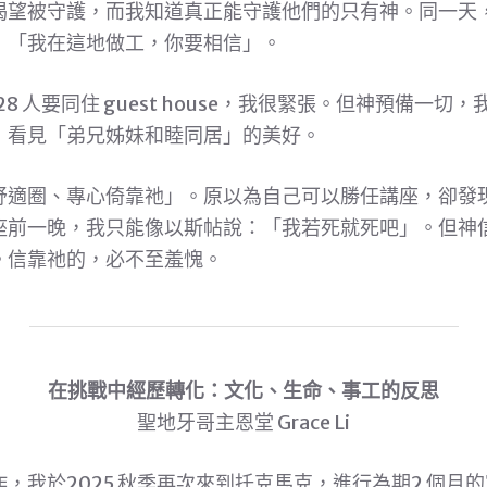
渴望被守護，而我知道真正能守護他們的只有神。同一天
：「我在這地做工，你要相信」。
28 人要同住 guest house，我很緊張。但神預備一
，看見「弟兄姊妹和睦同居」的美好。
舒適圈、專心倚靠祂」。原以為自己可以勝任講座，卻發
座前一晚，我只能像以斯帖說：「我若死就死吧」。但神
。信靠祂的，必不至羞愧。
在挑戰中經歷轉化：文化、生命、事工的反思
聖地牙哥主恩堂 Grace Li
，我於2025 秋季再次來到托克馬克，進行為期2 個月