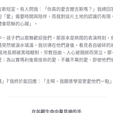
吉斯短宣。有人問我：「你真的愛吉爾吉斯嗎？」我總回
的「愛」需要時間與陪伴，而我對這片土地的認識仍有限
體會耶穌的心腸」。
中，孩子們以歌舞歡迎我們。那原本是熱鬧的表演時刻，
睛突然被淚水填滿。我彷彿在他們身後，看見各自破碎的
這地長期被黑暗轄制、宗教扭曲、人心被捆綁而哭泣。那
愛：為以實瑪利後裔捨命的愛、不離不棄的愛、即使他們
嗎」? 我終於能回應：「主啊，我願意學習更愛他們一點
在年輕生命中看見神的手