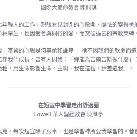
國際大使命教會 陳佩琪
化年輕人的工作，親眼看見封閉的心敞開，膽怯的變得勇
斯林學生，也因營會與同行的愛，而突破過去的宗教束縛
我：基督的心腸是何等柔和謙卑──祂不因我們的軟弱而
陪伴我們成長。曾有人問我：「妳能為吉爾吉斯做什麼」
撒種，用生命影響生命。主啊，我在這裡，請差遣我」。
在短宣中學習走出舒適圈
Lowell 華人聖經教會 陳風亭
馬克。每次短宣除了服事，也是學習神所要我學習的。營