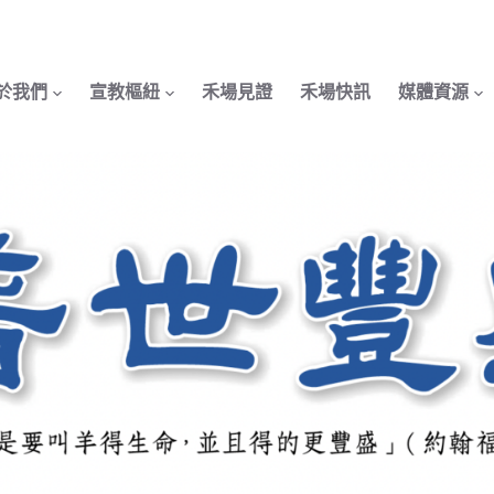
於我們
宣教樞紐
禾場見證
禾場快訊
媒體資源