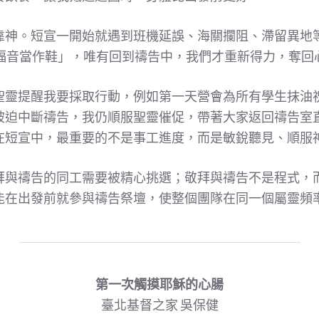
靠神。短宣一開始就遇到班機延誤、海關攔阻、滯留異地
安的福音當作鞋」，唯有回到禱告中，我們才重新得力，奪
靈提醒我要採取行動，例如第一天營會為所有學生抹油祝福
被迫中斷禱告，我仍順服聖靈催促，帶著大家返回禱告室
在短宣中，最重要的不是事工進度，而是敏銳聽見、順服
拜與禱告的同工需要被精心挑選；敬拜與禱告不是程式，
能在出發前就參與禱告祭壇，使整個團隊在同一個屬靈頻
第一次觸摸耶穌的心腸
臺北基督之家 吳保健