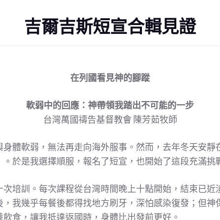
吉爾吉斯短宣合輯見證
在列國看見神的腳蹤
軟弱中的回應：神帶領我踏出不可能的一步
台灣萬國禱告基督教會 陳芳茹牧師
與身體軟弱，無法再走向海外服事。然而，去年冬天安靜
」。於是我選擇順服，報名了短宣，也開始了這段充滿挑
十次培訓。每次課程從台灣時間晚上十點開始，結束已近
後，我幾乎每餐後都得找地方刷牙，深怕感染復發；但神
養飲食，讓我抵達返國時，身體比出發前更好。