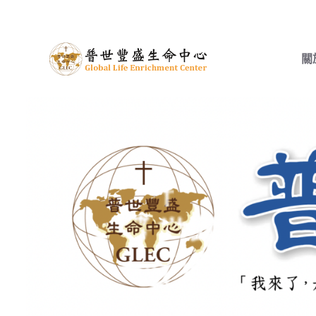
跳
至
主
關
要
內
容