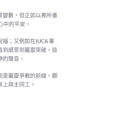
等變數，但正如以弗所書
回心中的平安。
；又例如在IUCA 畢
直到感受到屬靈突破。這
神的聲音。
而是屬靈爭戰的前線。願
率上與主同工。