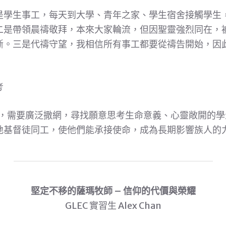
是學生事工，每天到大學、青年之家、學生宿舍接觸學生
二是帶領晨禱敬拜，本來大家輪流，但因聖靈強烈同在，
斷。三是代禱守望，我相信所有事工都要從禱告開始，因
考
的學生，需要廣泛撒網，尋找願意思考生命意義、心靈敞開的
地基督徒同工，使他們能承接使命，成為長期影響族人的
堅定不移的薩瑪牧師 – 信仰的代價與榮耀
GLEC 實習生 Alex Chan