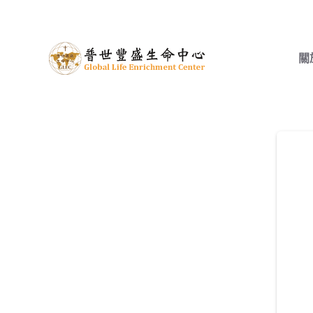
跳
至
主
關
要
內
容